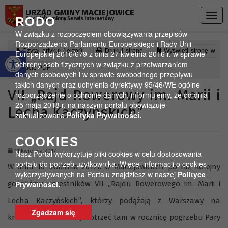
Przejdź do menu
Przejdź do stopki strony
Przejdź do głównej treści strony
URZĄD GMINY MACIEJOWICE
Togg
RODO
Oficjalny gminny Serwis Internetowy
navig
W związku z rozpoczęciem obowiązywania przepisów
Rozporządzenia Parlamentu Europejskiego i Rady Unii
Otwórz pasek narzędzi
Czytaj artykuł (lektor)
Drukuj stronę
Wyświetl stronę w
Europejskiej 2016/679 z dnia 27 kwietnia 2016 r. w sprawie
ochrony osób fizycznych w związku z przetwarzaniem
formacie PDF
danych osobowych i w sprawie swobodnego przepływu
takich danych oraz uchylenia dyrektywy 95/46/WE ogólne
VII „Rajd Rowerowy im. Marii i
rozporządzenie o ochronie danych, informujemy, że od dnia
25 maja 2018 r. na naszym portalu obowiązuje
Lecha Kaczyńskich”
zaktualizowana
Polityka Prywatności.
COOKIES
11 kwietnia 2017
Nasz Portal wykorzytuje pliki cookies w celu dostosowania
portalu do potrzeb użytkownika. Więcej informacji o cookies
W dniu 10 kwietnia 2017r. w Maciejowicach po raz kolejny
wykorzystywanych na Portalu znajdziesz w naszej
Polityce
gościliśmy uczestników VII „Rajdu Rowerowego im. Marii i
Prywatności.
Lecha Kaczyńskich”, którzy podążają z Warszawy na
Zgadzam się
krakowski Wawel aby dotrzeć tam w rocznicę pogrzebu Pary