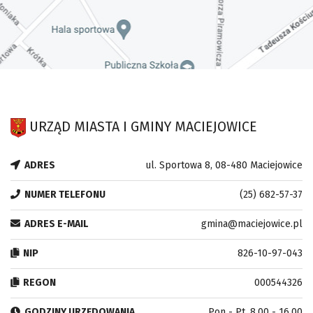
URZĄD MIASTA I GMINY MACIEJOWICE
ADRES
ul. Sportowa 8, 08-480 Maciejowice
NUMER TELEFONU
(25) 682-57-37
ADRES E-MAIL
gmina@maciejowice.pl
NIP
826-10-97-043
REGON
000544326
GODZINY URZĘDOWANIA
Pon - Pt. 8.00 - 16.00