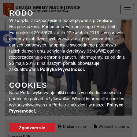
Przejdź do menu
Przejdź do stopki strony
Przejdź do głównej treści strony
URZĄD GMINY MACIEJOWICE
Togg
RODO
Oficjalny gminny Serwis Internetowy
navig
W związku z rozpoczęciem obowiązywania przepisów
Rozporządzenia Parlamentu Europejskiego i Rady Unii
Otwórz pasek narzędzi
Europejskiej 2016/679 z dnia 27 kwietnia 2016 r. w sprawie
ochrony osób fizycznych w związku z przetwarzaniem
danych osobowych i w sprawie swobodnego przepływu
takich danych oraz uchylenia dyrektywy 95/46/WE ogólne
rozporządzenie o ochronie danych, informujemy, że od dnia
25 maja 2018 r. na naszym portalu obowiązuje
zaktualizowana
Polityka Prywatności.
COOKIES
Nasz Portal wykorzytuje pliki cookies w celu dostosowania
portalu do potrzeb użytkownika. Więcej informacji o cookies
wykorzystywanych na Portalu znajdziesz w naszej
Polityce
Prywatności.
Czytaj artykuł (lektor)
Drukuj stronę
Wyświetl stronę w
Zgadzam się
formacie PDF