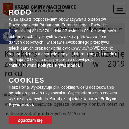
Przejdź do menu
Przejdź do stopki strony
Przejdź do głównej treści strony
URZĄD GMINY MACIEJOWICE
Togg
RODO
Oficjalny gminny Serwis Internetowy
navig
W związku z rozpoczęciem obowiązywania przepisów
Rozporządzenia Parlamentu Europejskiego i Rady Unii
Otwórz pasek narzędzi
Czytaj artykuł (lektor)
Drukuj stronę
Wyświetl stronę w
Europejskiej 2016/679 z dnia 27 kwietnia 2016 r. w sprawie
ochrony osób fizycznych w związku z przetwarzaniem
formacie PDF
danych osobowych i w sprawie swobodnego przepływu
takich danych oraz uchylenia dyrektywy 95/46/WE ogólne
Konkurs ofert na realizację
rozporządzenie o ochronie danych, informujemy, że od dnia
25 maja 2018 r. na naszym portalu obowiązuje
zadań publicznych w 2019
zaktualizowana
Polityka Prywatności.
roku
COOKIES
Nasz Portal wykorzytuje pliki cookies w celu dostosowania
portalu do potrzeb użytkownika. Więcej informacji o cookies
4 lipca 2019
wykorzystywanych na Portalu znajdziesz w naszej
Polityce
Prywatności.
Wójt Gminy Maciejowice ogłasza otwarty konkurs ofert na
realizację zadań publicznych w 2019 roku.
Zgadzam się