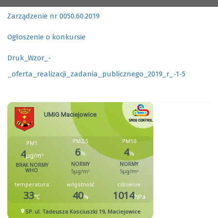
Zarządzenie nr 0050.60.2019
Ogłoszenie o konkursie
Druk_Wzor_-
_oferta_realizacji_zadania_publicznego_2019_r_-1-5