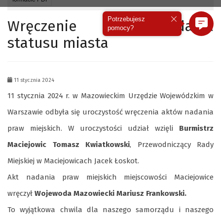
Potrzebujesz
Wręczenie aktu nadania
pomocy?
statusu miasta
11 stycznia 2024
11 stycznia 2024 r. w Mazowieckim Urzędzie Wojewódzkim w
Warszawie odbyła się uroczystość wręczenia aktów nadania
praw miejskich. W uroczystości udział wzięli
Burmistrz
Maciejowic
Tomasz Kwiat
kowski
, Przewodniczący Rady
Miejskiej w Maciejowicach
Jacek Łoskot
.
Akt nadania praw miejskich miejscowości Maciejowice
wręczył
Wojewoda Mazowiecki Mariusz Frankowski.
To wyjątkowa chwila dla naszego samorządu i naszego