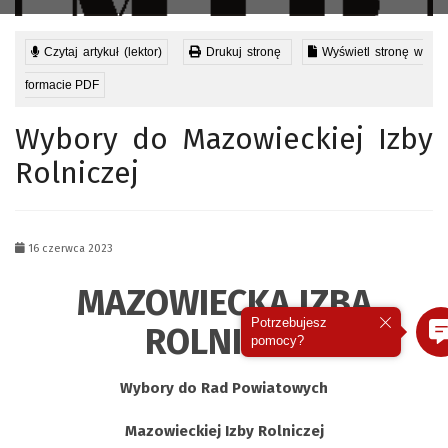
Czytaj artykuł (lektor)
Drukuj stronę
Wyświetl stronę w
formacie PDF
Wybory do Mazowieckiej Izby
Rolniczej
16 czerwca 2023
MAZOWIECKA IZBA
Potrzebujesz
ROLNICZA
pomocy?
Wybory do Rad Powiatowych
Mazowieckiej Izby Rolniczej