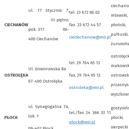
ciechano
ul. 17 Stycznia 7,
tel. 23 672 86 02
mławski,
III piętro,
CIECHANÓW
fax 23 672 44 57
płoński,
pok. 317 06-
pułtuski,
cieciechanow@mir.pl
400 Ciechanów
żuromińs
ostrołęck
tel. 29 764 65 13
makowsk
Ul. Goworowska 8a
OSTROŁĘKA
fax. 29 764 65 12
ostrowski
07-400 Ostrołęka
przasnysk
ostroleka@mir.pl
wyszkows
ul. Synagogalna 7a,
gostynińs
tel./fax 24 366 33 11
lok. 1
PŁOCK
płocki,
plock@mir.pl
sierpecki
09-402 Płock