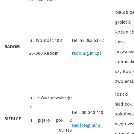
białobrze
grójecki,
kozienicki
ul. Wolność 10B
tel. 48 363 63 62
lipski,
RADOM
przysuski
26-600 Radom
radom@mir.pl
radomski
szydłowie
zwoleńsk
łosicki,
ul. E.Wiszniewskiego
siedlecki,
4
tel. 500 040 410
sokołows
SIEDLCE
II piętro pok. 2
węgrowsk
siedlce@mir.pl
08-110
garwolińs