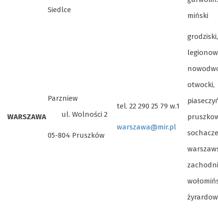
Siedlce
miński
grodziski,
legionows
nowodwo
otwocki,
Parzniew
piaseczyń
tel. 22 290 25 79 w.1
ul. Wolności 2
WARSZAWA
pruszkow
warszawa@mir.pl
sochacze
05-804 Pruszków
warszaws
zachodni
wołomińs
żyrardow