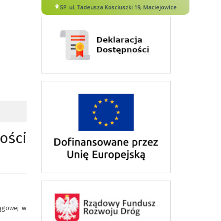
ości
ągowej w