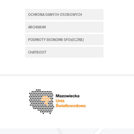
x
Nadchodzące wydarzenia:
OCHRONA DANYCH OSOBOWYCH
Invalid date
225 rocznica
ARCHIWUM
Insurekcji
Kościuszkowskiej i
PODMIOTY EKONOMII SPOŁECZNEJ
Bitwy pod
Maciejowicami oraz
XXXV Rajd
CHATBOOT
Kościuszkowski
Invalid date
Zaproszenie na spotkanie
informacyjne 28.09.2021 r.
Invalid date
ZAPROSZENIE NA
XXIX Konkurs Kapel
i Śpiewaków
Ludowych Regionów