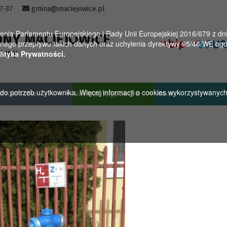
57-37
gmina@maciejowice.pl
a Parlamentu Europejskiego i Rady Unii Europejskiej 2016/679 z dnia
INY MACIEJOWICE
ego przepływu takich danych oraz uchylenia dyrektywy 95/46/WE ogól
towy
lityka Prywatności.
u do potrzeb użytkownika. Więcej informacji o cookies wykorzystywanyc
A TURYSTÓW
DLA PRZEDSIĘBIORCÓW
MGOK