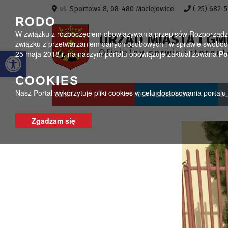
Przejdź do menu
Przejdź do stopki strony
Przejdź do głównej treści strony
ul. Sportowa 8, 08-480 Maciejowice
( 25) 682-
RODO
W związku z rozpoczęciem obowiązywania przepisów Rozporządzeni
URZĄD MIASTA I GM
związku z przetwarzaniem danych osobowych i w sprawie swobodn
Otwórz pasek narzędzi
Oficjalny serwis interne
25 maja 2018 r. na naszym portalu obowiązuje zaktualizowana
Po
COOKIES
Nasz Portal wykorzytuje pliki cookies w celu dostosowania portal
GMINA
DLA MIESZKAŃCÓW
DL
Zgadzam się