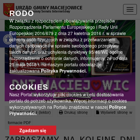
Przejdź do menu
Przejdź do stopki strony
Przejdź do głównej treści strony
URZĄD GMINY MACIEJOWICE
Togg
RODO
Oficjalny gminny Serwis Internetowy
navig
W związku z rozpoczęciem obowiązywania przepisów
Rozporządzenia Parlamentu Europejskiego i Rady Unii
Otwórz pasek narzędzi
Europejskiej 2016/679 z dnia 27 kwietnia 2016 r. w sprawie
ochrony osób fizycznych w związku z przetwarzaniem
danych osobowych i w sprawie swobodnego przepływu
takich danych oraz uchylenia dyrektywy 95/46/WE ogólne
rozporządzenie o ochronie danych, informujemy, że od dnia
25 maja 2018 r. na naszym portalu obowiązuje
zaktualizowana
Polityka Prywatności.
COOKIES
Nasz Portal wykorzytuje pliki cookies w celu dostosowania
portalu do potrzeb użytkownika. Więcej informacji o cookies
wykorzystywanych na Portalu znajdziesz w naszej
Polityce
Prywatności.
Czytaj artykuł (lektor)
Drukuj stronę
Wyświetl stronę w
formacie PDF
Zgadzam się
ZAPRASZAMY NA KOLEJNE DNI