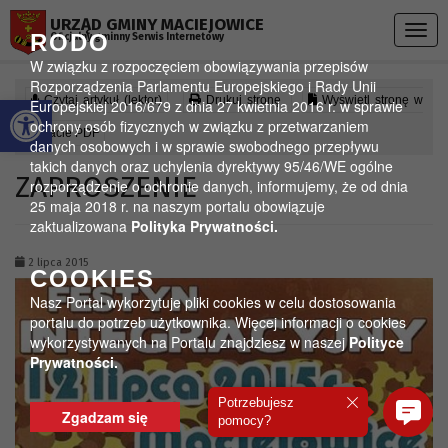
Przejdź do menu
Przejdź do stopki strony
Przejdź do głównej treści strony
URZĄD GMINY MACIEJOWICE
Togg
RODO
Oficjalny gminny Serwis Internetowy
navig
W związku z rozpoczęciem obowiązywania przepisów
Rozporządzenia Parlamentu Europejskiego i Rady Unii
Otwórz pasek narzędzi
Czytaj artykuł (lektor)
Drukuj stronę
Wyświetl stronę w
Europejskiej 2016/679 z dnia 27 kwietnia 2016 r. w sprawie
ochrony osób fizycznych w związku z przetwarzaniem
formacie PDF
danych osobowych i w sprawie swobodnego przepływu
takich danych oraz uchylenia dyrektywy 95/46/WE ogólne
ZAPROSZENIE
rozporządzenie o ochronie danych, informujemy, że od dnia
25 maja 2018 r. na naszym portalu obowiązuje
zaktualizowana
Polityka Prywatności.
2 lipca 2015
COOKIES
Nasz Portal wykorzytuje pliki cookies w celu dostosowania
portalu do potrzeb użytkownika. Więcej informacji o cookies
wykorzystywanych na Portalu znajdziesz w naszej
Polityce
Prywatności.
Potrzebujesz
Zgadzam się
pomocy?