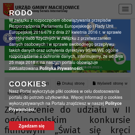
Przejdź do menu
Przejdź do stopki strony
Przejdź do głównej treści strony
URZĄD GMINY MACIEJOWICE
Togg
RODO
Oficjalny gminny Serwis Internetowy
navig
W związku z rozpoczęciem obowiązywania przepisów
Rozporządzenia Parlamentu Europejskiego i Rady Unii
Otwórz pasek narzędzi
Europejskiej 2016/679 z dnia 27 kwietnia 2016 r. w sprawie
ochrony osób fizycznych w związku z przetwarzaniem
danych osobowych i w sprawie swobodnego przepływu
takich danych oraz uchylenia dyrektywy 95/46/WE ogólne
rozporządzenie o ochronie danych, informujemy, że od dnia
25 maja 2018 r. na naszym portalu obowiązuje
zaktualizowana
Polityka Prywatności.
COOKIES
Czytaj artykuł (lektor)
Drukuj stronę
Wyświetl stronę w
Nasz Portal wykorzytuje pliki cookies w celu dostosowania
formacie PDF
portalu do potrzeb użytkownika. Więcej informacji o cookies
wykorzystywanych na Portalu znajdziesz w naszej
Polityce
Zaproszenie do udziału w II
Prywatności.
ogólnopolskim konkursie
Zgadzam się
filmowym „Świat się kręci