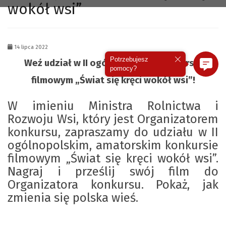
wokół wsi”
14 lipca 2022
Potrzebujesz
Weź udział w II ogólnopolskim konkursie
pomocy?
filmowym „Świat się kręci wokół wsi”!
W imieniu Ministra Rolnictwa i
Rozwoju Wsi, który jest Organizatorem
konkursu, zapraszamy do udziału w II
ogólnopolskim, amatorskim konkursie
filmowym „Świat się kręci wokół wsi”.
Nagraj i prześlij swój film do
Organizatora konkursu. Pokaż, jak
zmienia się polska wieś.