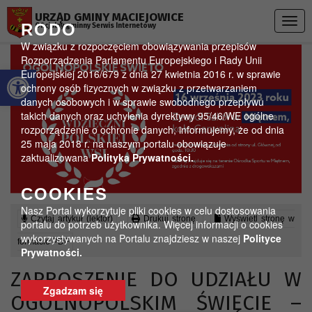
Przejdź do menu
Przejdź do stopki strony
Przejdź do głównej treści strony
URZĄD GMINY MACIEJOWICE
Togg
RODO
Oficjalny gminny Serwis Internetowy
navig
W związku z rozpoczęciem obowiązywania przepisów
Rozporządzenia Parlamentu Europejskiego i Rady Unii
Otwórz pasek narzędzi
Europejskiej 2016/679 z dnia 27 kwietnia 2016 r. w sprawie
ochrony osób fizycznych w związku z przetwarzaniem
danych osobowych i w sprawie swobodnego przepływu
takich danych oraz uchylenia dyrektywy 95/46/WE ogólne
rozporządzenie o ochronie danych, informujemy, że od dnia
25 maja 2018 r. na naszym portalu obowiązuje
zaktualizowana
Polityka Prywatności.
COOKIES
Nasz Portal wykorzytuje pliki cookies w celu dostosowania
Czytaj artykuł (lektor)
Drukuj stronę
Wyświetl stronę w
portalu do potrzeb użytkownika. Więcej informacji o cookies
wykorzystywanych na Portalu znajdziesz w naszej
Polityce
formacie PDF
Prywatności.
ZAPROSZENIE DO UDZIAŁU W
Zgadzam się
OGÓLNOPOLSKIM ŚWIĘCIE –