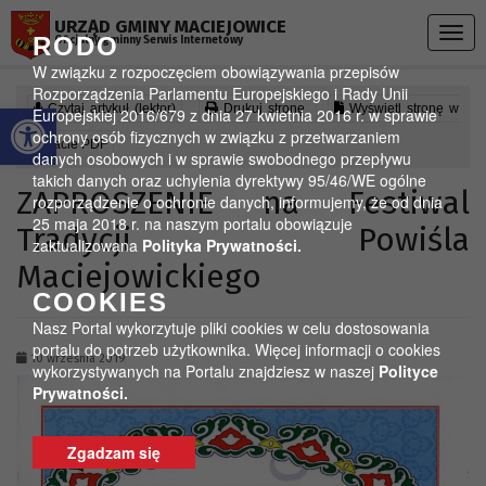
Przejdź do menu
Przejdź do stopki strony
Przejdź do głównej treści strony
URZĄD GMINY MACIEJOWICE
Togg
RODO
Oficjalny gminny Serwis Internetowy
navig
W związku z rozpoczęciem obowiązywania przepisów
Rozporządzenia Parlamentu Europejskiego i Rady Unii
Otwórz pasek narzędzi
Czytaj artykuł (lektor)
Drukuj stronę
Wyświetl stronę w
Europejskiej 2016/679 z dnia 27 kwietnia 2016 r. w sprawie
ochrony osób fizycznych w związku z przetwarzaniem
formacie PDF
danych osobowych i w sprawie swobodnego przepływu
takich danych oraz uchylenia dyrektywy 95/46/WE ogólne
ZAPROSZENIE na Festiwal
rozporządzenie o ochronie danych, informujemy, że od dnia
25 maja 2018 r. na naszym portalu obowiązuje
Tradycji Powiśla
zaktualizowana
Polityka Prywatności.
Maciejowickiego
COOKIES
Nasz Portal wykorzytuje pliki cookies w celu dostosowania
portalu do potrzeb użytkownika. Więcej informacji o cookies
10 września 2019
wykorzystywanych na Portalu znajdziesz w naszej
Polityce
Prywatności.
Zgadzam się