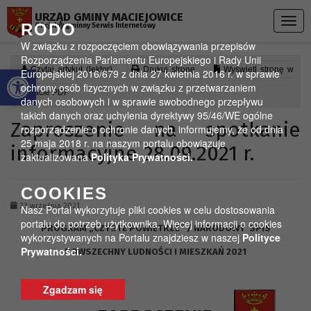
Przejdź do menu
Przejdź do stopki strony
Przejdź do głównej treści strony
URZĄD GMINY MACIEJOWICE
Togg
RODO
Oficjalny gminny Serwis Internetowy
navig
W związku z rozpoczęciem obowiązywania przepisów
Rozporządzenia Parlamentu Europejskiego i Rady Unii
Otwórz pasek narzędzi
Czytaj artykuł (lektor)
Drukuj stronę
Wyświetl stronę w
Europejskiej 2016/679 z dnia 27 kwietnia 2016 r. w sprawie
ochrony osób fizycznych w związku z przetwarzaniem
formacie PDF
danych osobowych i w sprawie swobodnego przepływu
takich danych oraz uchylenia dyrektywy 95/46/WE ogólne
Zaproszenie na spotkanie
rozporządzenie o ochronie danych, informujemy, że od dnia
25 maja 2018 r. na naszym portalu obowiązuje
informacyjne 28.09.2021 r.
zaktualizowana
Polityka Prywatności.
COOKIES
23 września 2021
Nasz Portal wykorzytuje pliki cookies w celu dostosowania
portalu do potrzeb użytkownika. Więcej informacji o cookies
PROGRAM „CZYSTE POWIETRZE” / NARODOWY SPIS
wykorzystywanych na Portalu znajdziesz w naszej
Polityce
Prywatności.
POWSZECHNY LUDNOŚCI I MIESZKAŃ 2021
Zgadzam się