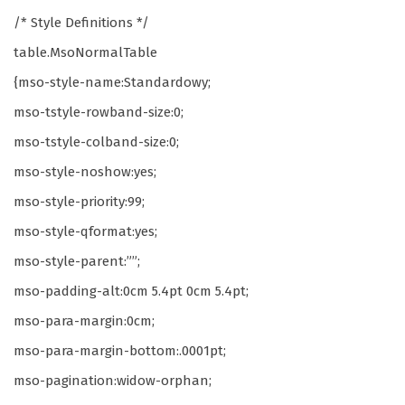
/* Style Definitions */
table.MsoNormalTable
{mso-style-name:Standardowy;
mso-tstyle-rowband-size:0;
mso-tstyle-colband-size:0;
mso-style-noshow:yes;
mso-style-priority:99;
mso-style-qformat:yes;
mso-style-parent:””;
mso-padding-alt:0cm 5.4pt 0cm 5.4pt;
mso-para-margin:0cm;
mso-para-margin-bottom:.0001pt;
mso-pagination:widow-orphan;