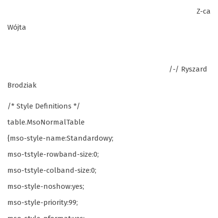
Z-ca
Wójta
/-/ Ryszard
Brodziak
/* Style Definitions */
table.MsoNormalTable
{mso-style-name:Standardowy;
mso-tstyle-rowband-size:0;
mso-tstyle-colband-size:0;
mso-style-noshow:yes;
mso-style-priority:99;