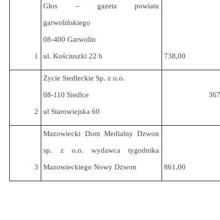
Głos – gazeta powiatu
garwolińskiego
08-400 Garwolin
1
ul. Kościuszki 22 b
738,00
Życie Siedleckie Sp. z o.o.
08-110 Siedlce
367
2
ul Starowiejska 60
Mazowiecki Dom Medialny Dzwon
sp. z o.o. wydawca tygodnika
3
Mazowieckiego Nowy Dzwon
861,00