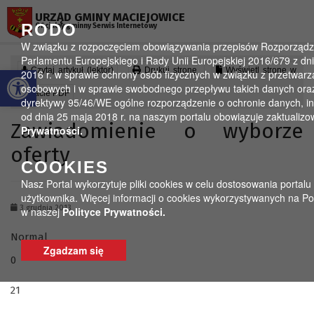
Przejdź do menu
Przejdź do stopki strony
Przejdź do głównej treści strony
URZĄD GMINY MACIEJOWICE
RODO
Oficjalny gminny Serwis Internetowy
W związku z rozpoczęciem obowiązywania przepisów Rozporządz
Parlamentu Europejskiego i Rady Unii Europejskiej 2016/679 z dni
Otwórz pasek narzędzi
Czytaj artykuł (lektor)
Drukuj stronę
Wyświetl stronę w
2016 r. w sprawie ochrony osób fizycznych w związku z przetwar
osobowych i w sprawie swobodnego przepływu takich danych oraz
formacie PDF
dyrektywy 95/46/WE ogólne rozporządzenie o ochronie danych, i
od dnia 25 maja 2018 r. na naszym portalu obowiązuje zaktualiz
Zawiadomienie o wyborze
Prywatności.
oferty
COOKIES
Nasz Portal wykorzytuje pliki cookies w celu dostosowania portalu
użytkownika. Więcej informacji o cookies wykorzystywanych na Po
3 grudnia 2013
w naszej
Polityce Prywatności.
Normal
Zgadzam się
0
21