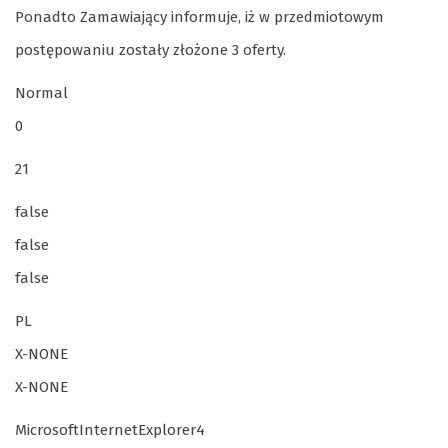
Ponadto Zamawiający informuje, iż w przedmiotowym
postępowaniu zostały złożone 3 oferty.
Normal
0
21
false
false
false
PL
X-NONE
X-NONE
MicrosoftInternetExplorer4