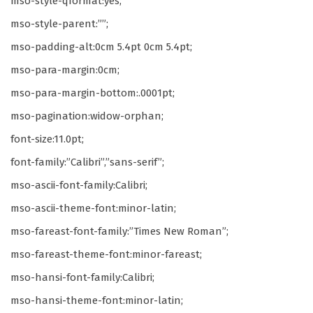
mso-style-qformat:yes;
mso-style-parent:””;
mso-padding-alt:0cm 5.4pt 0cm 5.4pt;
mso-para-margin:0cm;
mso-para-margin-bottom:.0001pt;
mso-pagination:widow-orphan;
font-size:11.0pt;
font-family:”Calibri”,”sans-serif”;
mso-ascii-font-family:Calibri;
mso-ascii-theme-font:minor-latin;
mso-fareast-font-family:”Times New Roman”;
mso-fareast-theme-font:minor-fareast;
mso-hansi-font-family:Calibri;
mso-hansi-theme-font:minor-latin;