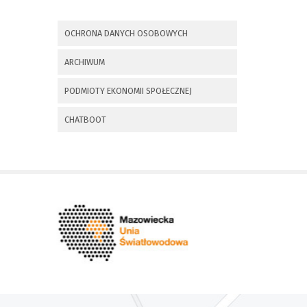
x
Nadchodzące wydarzenia:
OCHRONA DANYCH OSOBOWYCH
Invalid date
225 rocznica
ARCHIWUM
Insurekcji
Kościuszkowskiej i
PODMIOTY EKONOMII SPOŁECZNEJ
Bitwy pod
Maciejowicami oraz
XXXV Rajd
CHATBOOT
Kościuszkowski
Invalid date
Zaproszenie na spotkanie
informacyjne 28.09.2021 r.
Invalid date
ZAPROSZENIE NA
XXIX Konkurs Kapel
i Śpiewaków
Ludowych Regionów