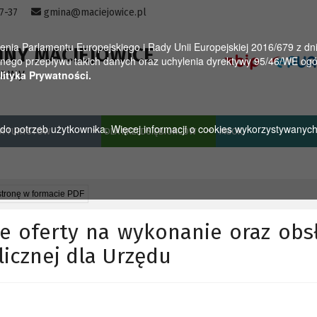
57-37
gmina@maciejowice.pl
a Parlamentu Europejskiego i Rady Unii Europejskiej 2016/679 z dnia
INY MACIEJOWICE
ego przepływu takich danych oraz uchylenia dyrektywy 95/46/WE ogól
towy
lityka Prywatności.
u do potrzeb użytkownika. Więcej informacji o cookies wykorzystywanyc
A TURYSTÓW
DLA PRZEDSIĘBIORCÓW
MGOK
stronę w formacie PDF
e oferty na wykonanie oraz obs
licznej dla Urzędu