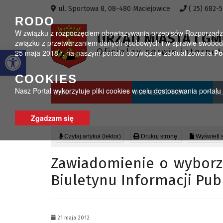
Przejdź do menu
Przejdź do stopki strony
Przejdź do głównej treści strony
ul. Sportowa 8, 08-480 Maciejowice
( 25) 682-
RODO
W związku z rozpoczęciem obowiązywania przepisów Rozporządzeni
URZĄD MIASTA I GM
związku z przetwarzaniem danych osobowych i w sprawie swobodn
Otwórz pasek narzędzi
Oficjalny serwis interne
25 maja 2018 r. na naszym portalu obowiązuje zaktualizowana
Po
COOKIES
Nasz Portal wykorzytuje pliki cookies w celu dostosowania portal
GMINA
DLA MIESZKAŃCÓW
DL
Zgadzam się
Czytaj artykuł (lektor)
Drukuj stronę
Wyświetl 
Zawiadomienie o wyborz
Biuletynu Informacji Pub
21 maja 2012