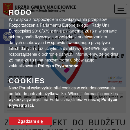
Przejdź do menu
Przejdź do stopki strony
Przejdź do głównej treści strony
URZĄD GMINY MACIEJOWICE
Togg
RODO
Oficjalny gminny Serwis Internetowy
navig
W związku z rozpoczęciem obowiązywania przepisów
Rozporządzenia Parlamentu Europejskiego i Rady Unii
Otwórz pasek narzędzi
Europejskiej 2016/679 z dnia 27 kwietnia 2016 r. w sprawie
ochrony osób fizycznych w związku z przetwarzaniem
danych osobowych i w sprawie swobodnego przepływu
takich danych oraz uchylenia dyrektywy 95/46/WE ogólne
rozporządzenie o ochronie danych, informujemy, że od dnia
25 maja 2018 r. na naszym portalu obowiązuje
zaktualizowana
Polityka Prywatności.
COOKIES
Nasz Portal wykorzytuje pliki cookies w celu dostosowania
portalu do potrzeb użytkownika. Więcej informacji o cookies
Czytaj artykuł (lektor)
Drukuj stronę
Wyświetl stronę w
wykorzystywanych na Portalu znajdziesz w naszej
Polityce
Prywatności.
formacie PDF
ZGŁOŚ PROJEKT DO BUDŻETU
Zgadzam się