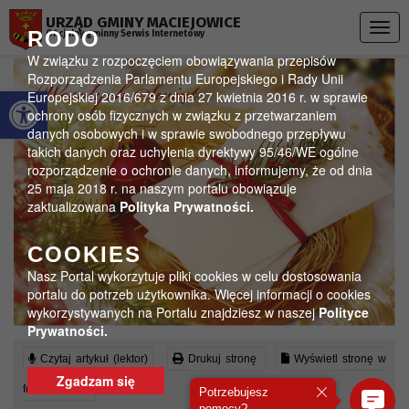
Przejdź do menu
Przejdź do stopki strony
Przejdź do głównej treści strony
URZĄD GMINY MACIEJOWICE
Togg
RODO
Oficjalny gminny Serwis Internetowy
navig
W związku z rozpoczęciem obowiązywania przepisów
Rozporządzenia Parlamentu Europejskiego i Rady Unii
Otwórz pasek narzędzi
Europejskiej 2016/679 z dnia 27 kwietnia 2016 r. w sprawie
ochrony osób fizycznych w związku z przetwarzaniem
danych osobowych i w sprawie swobodnego przepływu
takich danych oraz uchylenia dyrektywy 95/46/WE ogólne
rozporządzenie o ochronie danych, informujemy, że od dnia
25 maja 2018 r. na naszym portalu obowiązuje
zaktualizowana
Polityka Prywatności.
COOKIES
Nasz Portal wykorzytuje pliki cookies w celu dostosowania
portalu do potrzeb użytkownika. Więcej informacji o cookies
wykorzystywanych na Portalu znajdziesz w naszej
Polityce
Prywatności.
Czytaj artykuł (lektor)
Drukuj stronę
Wyświetl stronę w
Zgadzam się
formacie PDF
Potrzebujesz
pomocy?