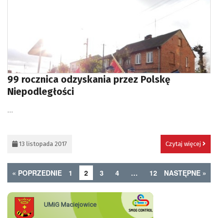
99 rocznica odzyskania przez Polskę
Niepodległości
...
13 listopada 2017
Czytaj więcej
« POPRZEDNIE
1
2
3
4
…
12
NASTĘPNE »