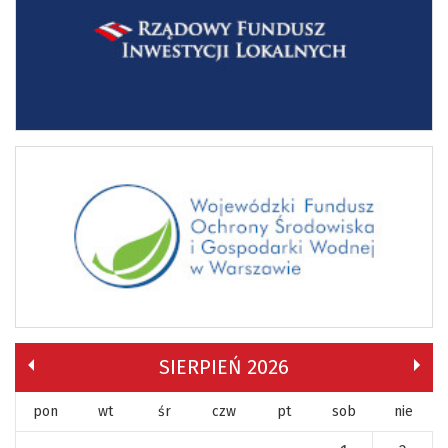
SIERPIEŃ 2026
pon
wt
śr
czw
pt
sob
nie