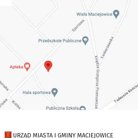
r.
Invalid date
ZAPROSZENIE NA XXIX Konkurs Kapel
i Śpiewaków Ludowych Regionów
Nadwiślańskich
URZĄD MIASTA I GMINY MACIEJOWICE