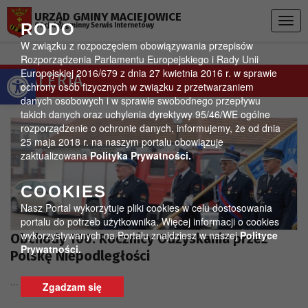
Przejdź do menu
Przejdź do stopki strony
Przejdź do głównej treści strony
URZĄD GMINY MACIEJOWICE
Togg
RODO
Oficjalny gminny Serwis Internetowy
navig
W związku z rozpoczęciem obowiązywania przepisów
Rozporządzenia Parlamentu Europejskiego i Rady Unii
Otwórz pasek narzędzi
Europejskiej 2016/679 z dnia 27 kwietnia 2016 r. w sprawie
GALERIA
ochrony osób fizycznych w związku z przetwarzaniem
danych osobowych i w sprawie swobodnego przepływu
takich danych oraz uchylenia dyrektywy 95/46/WE ogólne
rozporządzenie o ochronie danych, informujemy, że od dnia
25 maja 2018 r. na naszym portalu obowiązuje
zaktualizowana
Polityka Prywatności.
COOKIES
Nasz Portal wykorzytuje pliki cookies w celu dostosowania
portalu do potrzeb użytkownika. Więcej informacji o cookies
wykorzystywanych na Portalu znajdziesz w naszej
Polityce
Obchody 100. Rocznicy Odzyskania przez
Prywatności.
Polskę Niepodległości
...
Zgadzam się