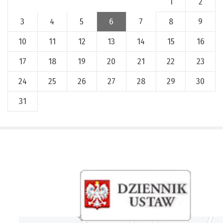
1
2
3
4
5
6
7
8
9
10
11
12
13
14
15
16
17
18
19
20
21
22
23
24
25
26
27
28
29
30
31
x
Nadchodzące wydarzenia:
Invalid date
225 rocznica Insurekcji
Kościuszkowskiej i Bitwy pod
Maciejowicami oraz XXXV Rajd
Kościuszkowski
Invalid date
Zaproszenie na spotkanie informacyjne 28.09.2021