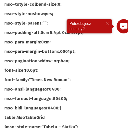
mso-tstyle-colband-size:0;
mso-style-noshow:yes;
mso-style-parent:””;
Potrzebujesz
pomocy?
mso-padding-alt:0cm 5.4pt 0cm 5.4pt;
mso-para-margin:0cm;
mso-para-margin-bottom:.0001pt;
mso-pagination:widow-orphan;
font-size:10.0pt;
font-family:”Times New Roman”;
mso-ansi-language:#0400;
mso-fareast-language:#0400;
mso-bidi-language:#0400;}
table.MsoTableGrid
{mso-style-name:”Tabela – Siatka”;