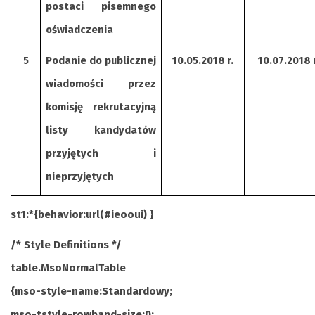
postaci pisemnego
oświadczenia
5
Podanie do publicznej
10.05.2018 r.
10.07.2018 r
wiadomości przez
komisję rekrutacyjną
listy kandydatów
przyjętych i
nieprzyjętych
st1:*{behavior:url(#ieooui) }
/* Style Definitions */
table.MsoNormalTable
{mso-style-name:Standardowy;
mso-tstyle-rowband-size:0;