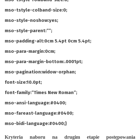
mso-tstyle-colband-size:0;
mso-style-noshow:yes;
mso-style-parent:””;
mso-padding-alt:0cm 5.4pt 0cm 5.4pt;
mso-para-margin:0cm;
mso-para-margin-bottom:.0001pt;
mso-pagination:widow-orphan;
font-size:10.0pt;
font-family:”Times New Roman”;
mso-ansi-language:#0400;
mso-fareast-language:#0400;
mso-bidi-language:#0400;}
Kryteria naboru na drugim etapie postępowania