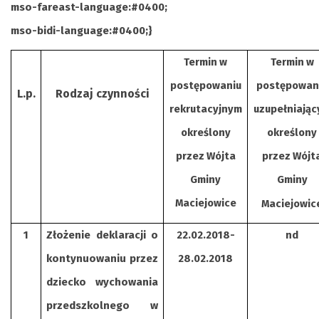
mso-fareast-language:#0400;
mso-bidi-language:#0400;}
Termin w
Termin w
postępowaniu
postępowan
L.p.
Rodzaj czynności
rekrutacyjnym
uzupełniają
określony
określony
przez Wójta
przez Wójt
Gminy
Gminy
Maciejowice
Maciejowic
1
Złożenie deklaracji o
22.02.2018-
nd
kontynuowaniu przez
28.02.2018
dziecko wychowania
przedszkolnego w