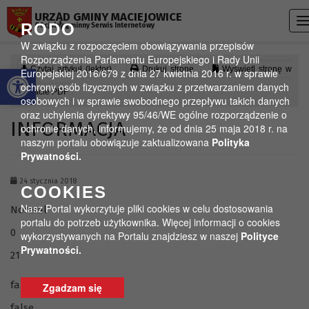
Przejdź do menu
Przejdź do stopki strony
Przejdź do głównej treści strony
URZĄD GMINY MACIEJOWICE
T
RODO
Oficjalny gminny Serwis Internetowy
n
W związku z rozpoczęciem obowiązywania przepisów
Rozporządzenia Parlamentu Europejskiego i Rady Unii
Otwórz pasek narzędzi
Czytaj artykuł (lektor)
Drukuj stronę
Wyświetl stronę w
Europejskiej 2016/679 z dnia 27 kwietnia 2016 r. w sprawie
ochrony osób fizycznych w związku z przetwarzaniem danych
formacie PDF
osobowych i w sprawie swobodnego przepływu takich danych
oraz uchylenia dyrektywy 95/46/WE ogólne rozporządzenie o
INFORMACJA
ochronie danych, informujemy, że od dnia 25 maja 2018 r. na
naszym portalu obowiązuje zaktualizowana
Polityka
Prywatności.
24 stycznia 2018
COOKIES
Nasz Portal wykorzytuje pliki cookies w celu dostosowania
Normal
portalu do potrzeb użytkownika. Więcej informacji o cookies
0
wykorzystywanych na Portalu znajdziesz w naszej
Polityce
Prywatności.
21
false
Zgadzam się
false