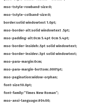
mso-tstyle-rowband-size:0;
mso-tstyle-colband-size:0;
border:solid windowtext 1.0pt;
mso-border-alt:solid windowtext .5pt;
mso-padding-alt:0cm 5.4pt 0cm 5.4pt;
mso-border-insideh:.5pt solid windowtext;
mso-border-insidev:.5pt solid windowtext;
mso-para-margin:0cm;
mso-para-margin-bottom:.0001pt;
mso-pagination:widow-orphan;
font-size:10.0pt;
font-family:”Times New Roman”;
mso-ansi-language:#0400;