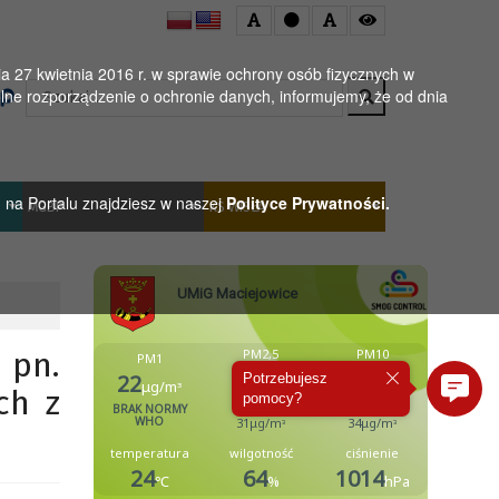
 27 kwietnia 2016 r. w sprawie ochrony osób fizycznych w
Wyszukaj
ne rozporządzenie o ochronie danych, informujemy, że od dnia
h na Portalu znajdziesz w naszej
Polityce Prywatności.
MGBP
KS WISŁA
 pn.
Potrzebujesz
ch z
pomocy?