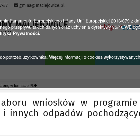
57-37
gmina@maciejowice.pl
a Parlamentu Europejskiego i Rady Unii Europejskiej 2016/679 z dnia
INY MACIEJOWICE
ego przepływu takich danych oraz uchylenia dyrektywy 95/46/WE ogól
towy
lityka Prywatności.
u do potrzeb użytkownika. Więcej informacji o cookies wykorzystywanyc
A TURYSTÓW
DLA PRZEDSIĘBIORCÓW
MGOK
stronę w formacie PDF
naboru wniosków w programie
ej i innych odpadów pochodzący