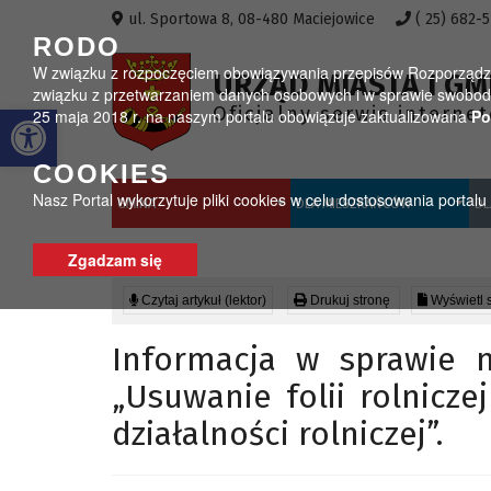
Przejdź do menu
Przejdź do stopki strony
Przejdź do głównej treści strony
ul. Sportowa 8, 08-480 Maciejowice
( 25) 682-
RODO
W związku z rozpoczęciem obowiązywania przepisów Rozporządzeni
URZĄD MIASTA I GM
związku z przetwarzaniem danych osobowych i w sprawie swobodn
Otwórz pasek narzędzi
Oficjalny serwis interne
25 maja 2018 r. na naszym portalu obowiązuje zaktualizowana
Po
COOKIES
Nasz Portal wykorzytuje pliki cookies w celu dostosowania portal
GMINA
DLA MIESZKAŃCÓW
DL
Zgadzam się
Czytaj artykuł (lektor)
Drukuj stronę
Wyświetl 
Informacja w sprawie 
„Usuwanie folii rolnicz
działalności rolniczej”.