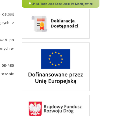
 ogłosił
ących z
kowań po
zonych w
 08-480
stronie