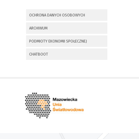
x
Nadchodzące wydarzenia:
OCHRONA DANYCH OSOBOWYCH
Invalid date
225 rocznica
ARCHIWUM
Insurekcji
Kościuszkowskiej i
PODMIOTY EKONOMII SPOŁECZNEJ
Bitwy pod
Maciejowicami oraz
XXXV Rajd
CHATBOOT
Kościuszkowski
Invalid date
Zaproszenie na spotkanie
informacyjne 28.09.2021 r.
Invalid date
ZAPROSZENIE NA
XXIX Konkurs Kapel
i Śpiewaków
Ludowych Regionów