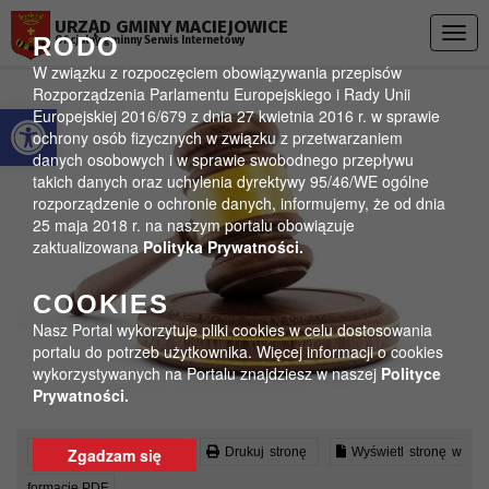
Przejdź do menu
Przejdź do stopki strony
Przejdź do głównej treści strony
URZĄD GMINY MACIEJOWICE
Togg
RODO
Oficjalny gminny Serwis Internetowy
navig
W związku z rozpoczęciem obowiązywania przepisów
Rozporządzenia Parlamentu Europejskiego i Rady Unii
Otwórz pasek narzędzi
Europejskiej 2016/679 z dnia 27 kwietnia 2016 r. w sprawie
ochrony osób fizycznych w związku z przetwarzaniem
danych osobowych i w sprawie swobodnego przepływu
takich danych oraz uchylenia dyrektywy 95/46/WE ogólne
rozporządzenie o ochronie danych, informujemy, że od dnia
25 maja 2018 r. na naszym portalu obowiązuje
zaktualizowana
Polityka Prywatności.
COOKIES
Nasz Portal wykorzytuje pliki cookies w celu dostosowania
portalu do potrzeb użytkownika. Więcej informacji o cookies
wykorzystywanych na Portalu znajdziesz w naszej
Polityce
Prywatności.
Czytaj artykuł (lektor)
Drukuj stronę
Wyświetl stronę w
Zgadzam się
formacie PDF