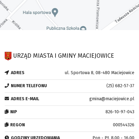
URZĄD MIASTA I GMINY MACIEJOWICE
ADRES
ul. Sportowa 8, 08-480 Maciejowice
NUMER TELEFONU
(25) 682-57-37
ADRES E-MAIL
gmina@maciejowice.pl
NIP
826-10-97-043
REGON
000544326
GODZINY URZĘDOWANIA
Pon - Pt. 8.00 - 16.00