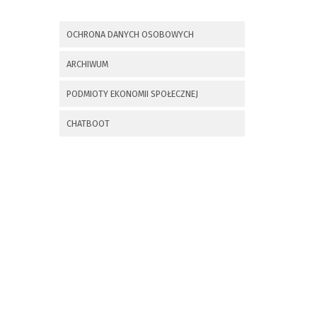
x
Nadchodzące wydarzenia:
OCHRONA DANYCH OSOBOWYCH
Invalid date
225 rocznica
ARCHIWUM
Insurekcji
Kościuszkowskiej i
PODMIOTY EKONOMII SPOŁECZNEJ
Bitwy pod
Maciejowicami oraz
XXXV Rajd
CHATBOOT
Kościuszkowski
Invalid date
Zaproszenie na spotkanie
informacyjne 28.09.2021 r.
Invalid date
ZAPROSZENIE NA
XXIX Konkurs Kapel
i Śpiewaków
Ludowych Regionów