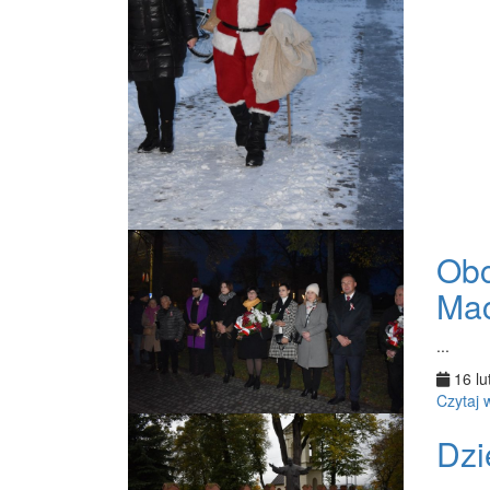
Obc
Mac
...
16 lu
Czytaj 
Dzi