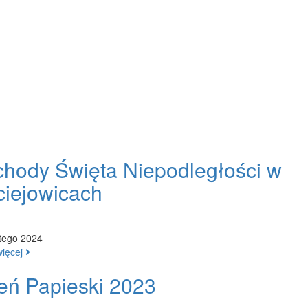
hody Święta Niepodległości w
iejowicach
tego 2024
więcej
eń Papieski 2023