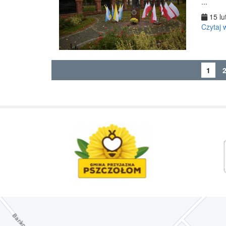
...
15 lu
Czytaj 
1