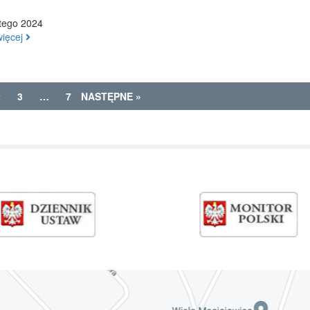
tego 2024
więcej
2
3
…
7
NASTĘPNE »