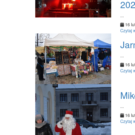
20
...
16 lu
Czytaj 
Jar
...
16 lu
Czytaj 
Mik
...
16 lu
Czytaj 