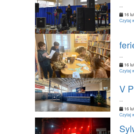
...
16 lu
Czytaj 
fer
...
16 lu
Czytaj 
V P
...
16 lu
Czytaj 
Syl