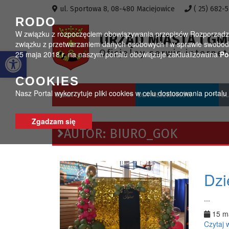
Przejdź do menu
Przejdź do stopki strony
Przejdź do głównej treści strony
ul. Sportowa 8, 08-480 Maciejowice
( 25) 682-
RODO
W związku z rozpoczęciem obowiązywania przepisów Rozporządzeni
URZĄD MIASTA I GM
związku z przetwarzaniem danych osobowych i w sprawie swobodn
Otwórz pasek narzędzi
Oficjalny serwis interne
25 maja 2018 r. na naszym portalu obowiązuje zaktualizowana
Po
COOKIES
Nasz Portal wykorzytuje pliki cookies w celu dostosowania portal
GMINA
DLA MIESZKAŃCÓW
DL
Zgadzam się
AUTOR:
BIURO_GOK
Dzi
...
15 m
Czytaj 