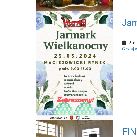
Jar
...
15 m
Czytaj 
FI