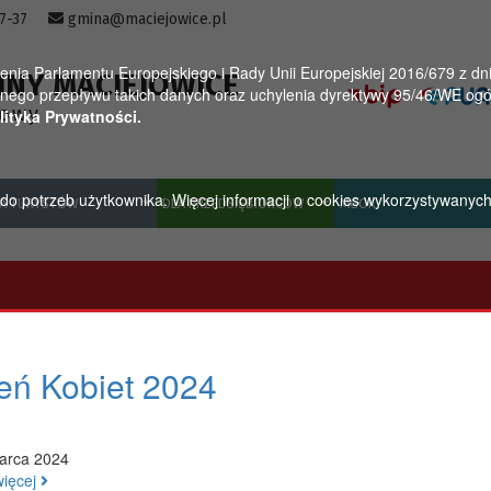
57-37
gmina@maciejowice.pl
a Parlamentu Europejskiego i Rady Unii Europejskiej 2016/679 z dnia
INY MACIEJOWICE
ego przepływu takich danych oraz uchylenia dyrektywy 95/46/WE ogól
towy
lityka Prywatności.
u do potrzeb użytkownika. Więcej informacji o cookies wykorzystywanyc
A TURYSTÓW
DLA PRZEDSIĘBIORCÓW
MGOK
eń Kobiet 2024
arca 2024
więcej